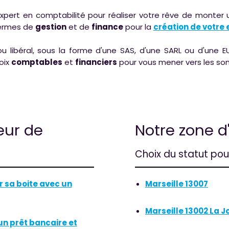
pert en comptabilité pour réaliser votre rêve de monter un
 termes de
gestion
et de
finance
pour la
création de votre 
u libéral, sous la forme d'une SAS, d'une SARL ou d'une E
oix
comptables
et
financiers
pour vous mener vers les som
eur de
Notre zone d
Choix du statut pou
 sa boite avec un
Marseille 13007
Marseille 13002 La Jo
n prêt bancaire et