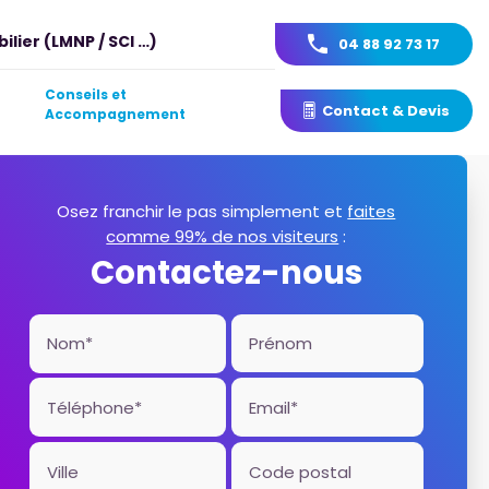
ilier (LMNP / SCI …)
04 88 92 73 17
Conseils et
Contact & Devis
Accompagnement
Osez franchir le pas simplement et
faites
comme 99% de nos visiteurs
:
Contactez-nous
Nom*
Prénom
Téléphone*
Email*
Ville
Code postal