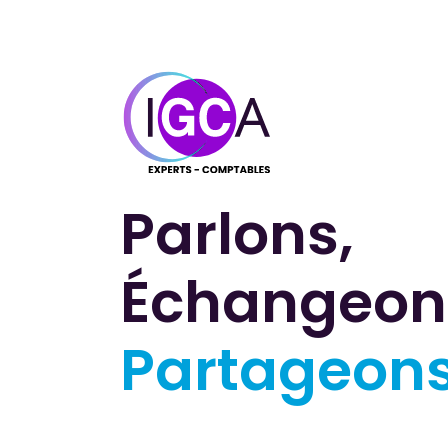
Parlons,
Échangeon
Partageon