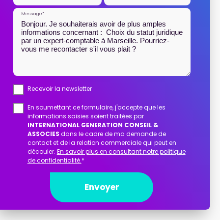
Message*
Recevoir la newsletter
En soumettant ce formulaire, j'accepte que les
informations saisies soient traitées par
INTERNATIONAL GENERATION CONSEIL &
ASSOCIES
dans le cadre de ma demande de
contact et de la relation commerciale qui peut en
découler.
En savoir plus en consultant notre politique
de confidentialité.
*