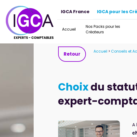
Panneau de gestion des cookies
IGCA France
IGCA pour les Cr
Nos Packs pour les
Accueil
Créateurs
Accueil
>
Conseils et
Retour
Choix
du
statu
expert-compt
A
c