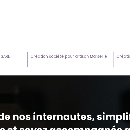
 SARL
Création société pour artisan Marseille
Créati
e nos internautes, simpli