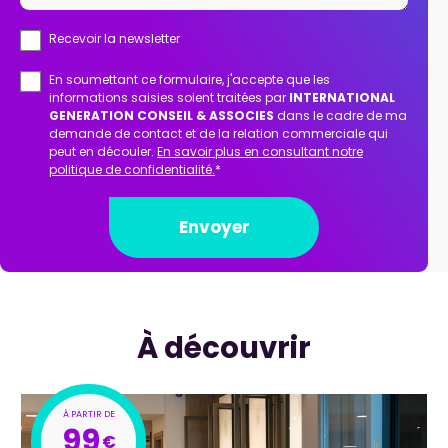
Recevoir la newsletter
En soumettant ce formulaire, j'accepte que les
informations saisies soient traitées par
INTERNATIONAL
GENERATION CONSEIL & ASSOCIES
dans le cadre de ma
demande de contact et de la relation commerciale qui
peut en découler.
En savoir plus en consultant notre
politique de confidentialité.
*
À découvrir
99
€