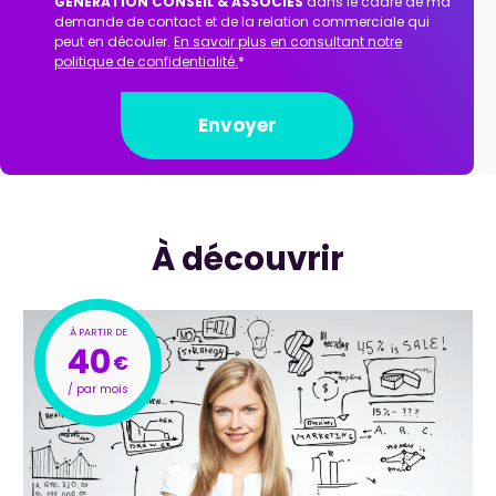
GENERATION CONSEIL & ASSOCIES
dans le cadre de ma
demande de contact et de la relation commerciale qui
peut en découler.
En savoir plus en consultant notre
politique de confidentialité.
*
À découvrir
40
€