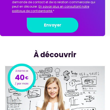
demande de contact et de la relation commerciale qui
peut en découler.
En savoir plus en consultant notre
politique de confidentialité.
*
À découvrir
40
€